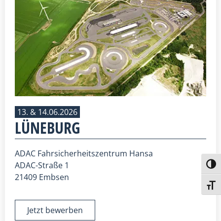
13. & 14.06.2026
LÜNEBURG
ADAC Fahrsicherheitszentrum Hansa
ADAC-Straße 1
Umsch
21409 Embsen
Schri
Jetzt bewerben